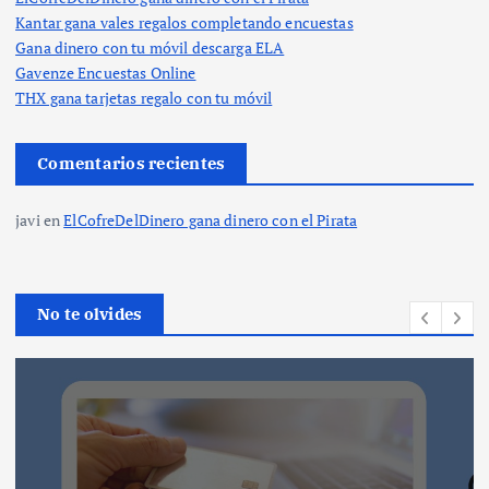
Kantar gana vales regalos completando encuestas
Gana dinero con tu móvil descarga ELA
Gavenze Encuestas Online
THX gana tarjetas regalo con tu móvil
Comentarios recientes
javi
en
ElCofreDelDinero gana dinero con el Pirata
No te olvides