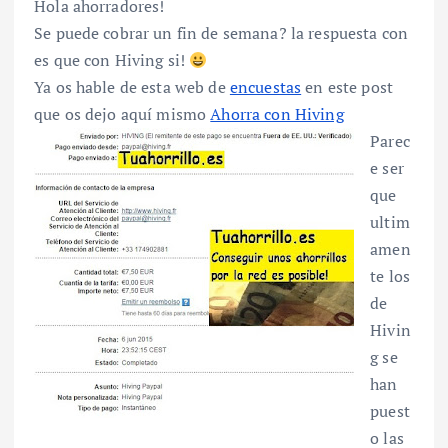
Hola ahorradores!
Se puede cobrar un fin de semana? la respuesta con
es que con Hiving si!
Ya os hable de esta web de
encuestas
en este post
que os dejo aquí mismo
Ahorra con Hiving
Parec
e ser
que
ultim
amen
te los
de
Hivin
g se
han
puest
o las