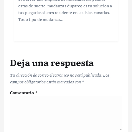
t
estas de suerte, mudanzas duparcq es tu solucion a
tus plegarias si eres residente en las islas canarias.
r
Todo tipo de mudanza…
a
d
a
Deja una respuesta
s
Tu dirección de correo electrónico no será publicada.
Los
campos obligatorios están marcados con
*
Comentario
*