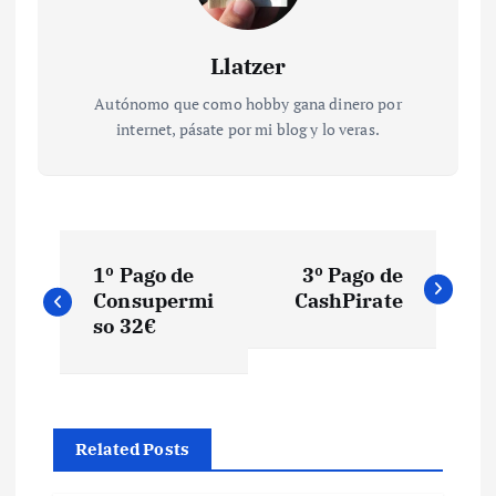
Llatzer
Autónomo que como hobby gana dinero por
internet, pásate por mi blog y lo veras.
N
1º Pago de
3º Pago de
a
Consupermi
CashPirate
so 32€
v
e
Related Posts
g