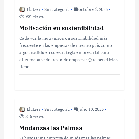
a
Llatzer
Sin categoría
octubre 5, 2023
901 views
c
Motivación en sostenibilidad
i
Cada vez la motivacion en sostenibilidad más
frecuente en las empresas de nuestro país como
ó
algo añadido en su estrategia empresarial para
diferenciarse del resto de empresas Que beneficios
n
tiene…
d
e
Llatzer
Sin categoría
julio 10, 2023
e
846 views
n
Mudanzas las Palmas
Si buscas una empresa de mudanzas las palmas