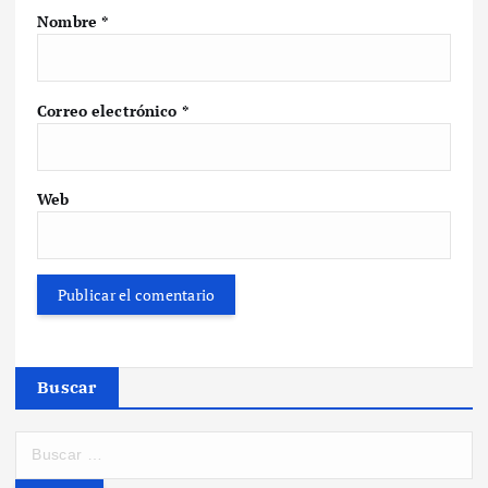
Nombre
*
Correo electrónico
*
Web
Buscar
B
u