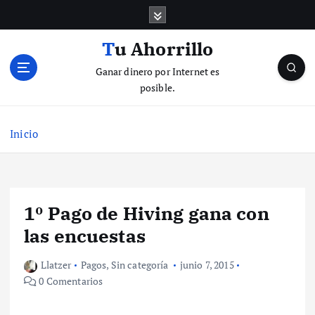
S
a
l
Tu Ahorrillo
t
Ganar dinero por Internet es
a
posible.
r
a
l
Inicio
c
o
n
t
e
1º Pago de Hiving gana con
n
las encuestas
i
d
Llatzer
Pagos
,
Sin categoría
junio 7, 2015
o
0 Comentarios